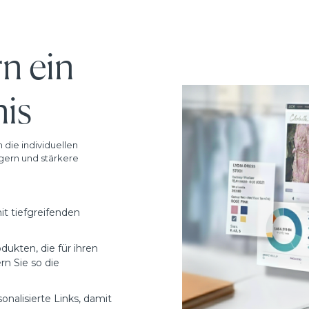
n ein
nis
 die individuellen
igern und stärkere
t tiefgreifenden
ukten, die für ihren
rn Sie so die
nalisierte Links, damit