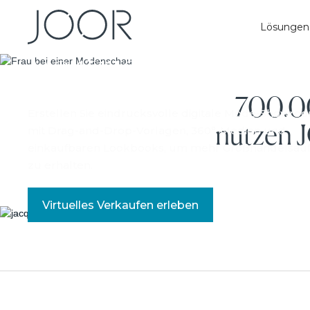
intelligenten B2B
Lösungen
Vertrieb
700.00
Erstellen Sie eindrucksvolle digitale Mode-Showro
nutzen 
mit Drag-and-Drop-Vorlagen, 360°-Medien und
einkaufbaren Lookbooks, um mehr Großhandelsauf
zu erhalten.
Virtuelles Verkaufen erleben
WATCH QUIC