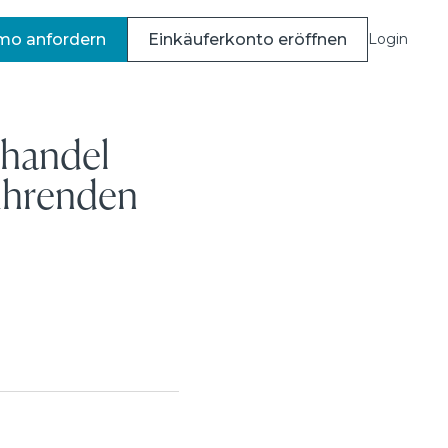
o anfordern
Einkäuferkonto eröffnen
Login
lhandel
ührenden