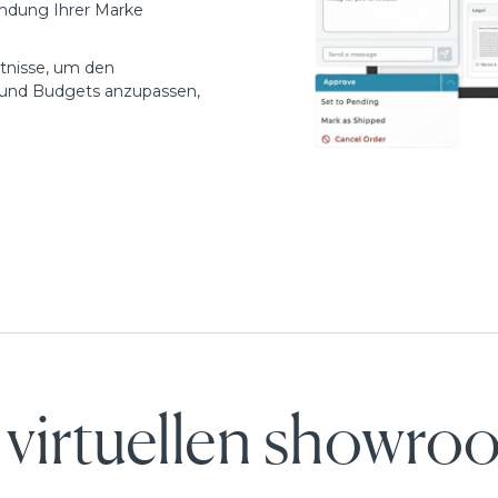
indung Ihrer Marke
tnisse, um den
 und Budgets anzupassen,
virtuellen showroo